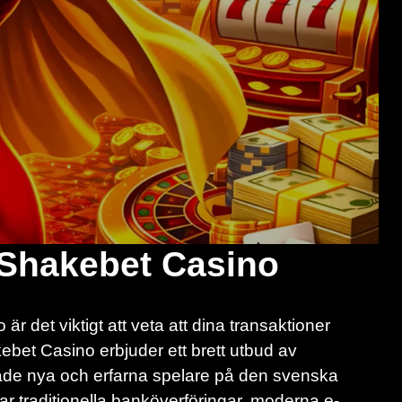
 Shakebet Casino
r det viktigt att veta att dina transaktioner
ebet Casino erbjuder ett brett utbud av
de nya och erfarna spelare på den svenska
r traditionella banköverföringar, moderna e-