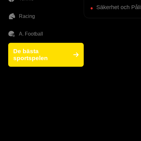
Säkerhet och Påli
Racing
A. Football
De bästa
sportspelen