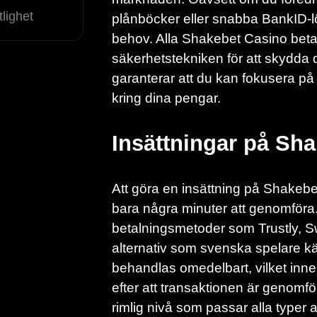
tlighet
plånböcker eller snabba BankID-lö
behov. Alla Shakebet Casino beta
säkerhetstekniken för att skydda d
garanterar att du kan fokusera på
kring dina pengar.
Insättningar på Sh
Att göra en insättning på Shakeb
bara några minuter att genomföra
betalningsmetoder som Trustly, S
alternativ som svenska spelare kä
behandlas omedelbart, vilket inneb
efter att transaktionen är genomfö
rimlig nivå som passar alla typer 