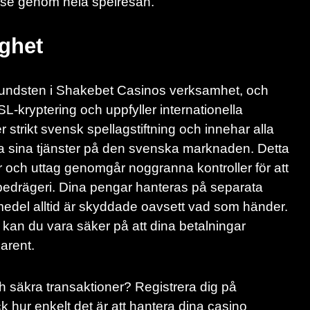
lse genom hela spelresan.
ighet
rundsten i Shakebet Casinos verksamhet, och
L-kryptering och uppfyller internationella
 strikt svensk spellagstiftning och innehar alla
da sina tjänster på den svenska marknaden. Detta
ar och uttag genomgår noggranna kontroller för att
 bedrägeri. Dina pengar hanteras på separata
 medel alltid är skyddade oavsett vad som händer.
kan du vara säker på att dina betalningar
arent.
h säkra transaktioner? Registrera dig på
hur enkelt det är att hantera dina casino